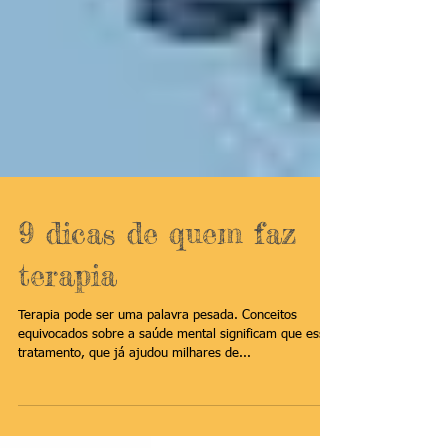
9 dicas de quem faz
terapia
Terapia pode ser uma palavra pesada. Conceitos
equivocados sobre a saúde mental significam que esse
tratamento, que já ajudou milhares de...