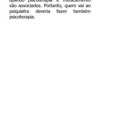
quando psicoterapia e medicamento
são associados. Portanto, quem vai ao
psiquiatra deveria fazer também
psicoterapia.
Quantas vezes por semana farei sessões?
Depende do caso e do combinado
entre psicólogo e paciente, mas, de
uma maneira geral, é feita uma sessão
por semana.
E se eu quiser/precisar parar a terapia?
Como todo tratamento, existe uma
duração mínima para que os resultados
apareçam. Se houver a vontade ou
necessidade de parar a terapia, isso
deve ser conversado com o psicólogo
que, juntos, avaliarão a possibilidade.
Quanto custa a sessão?
Por questões éticas, formuladas pelo
Conselho Federal de Psicologia, não
podemos divulgar valores de sessão no