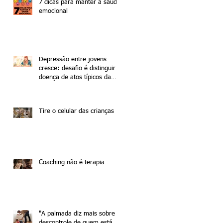
7 dicas para manter a saúde
emocional
Depressão entre jovens
cresce: desafio é distinguir a
doença de atos típicos da
adolescência
Tire o celular das crianças
Coaching não é terapia
"A palmada diz mais sobre o
descontrole de quem está